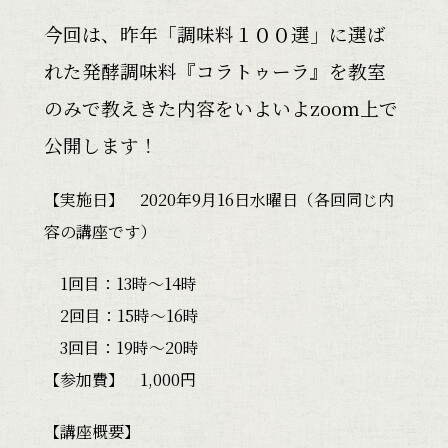
今回は、
昨年「調味料１００選」に選ば
れた発酵調味料『コラトゥーラ』
を教室
のみで教えきた内容をいよいよzoom上で
公開します！
【実施日】
2020年9月16日水曜日（各回同じ内
容の講座です）
1回目：13時～14時
2回目：15時～16時
3回目：19時～20時
【参加費】 1,000円
【講座概要】