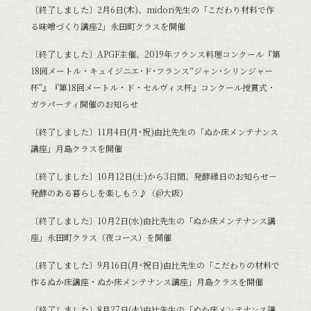
〔終了しました〕2月6日(木)、midori先生の「こだわり材料で作
る味噌づくり講座2」永田町クラスを開催
〔終了しました〕APGF主催、2019年フランス料理コンクール『第
18回メートル・キュイジニエ･ド･フランス“ジャン･シリンジャー
杯”』『第18回メートル・ド・セルヴィス杯』コンクール授賞式・
ガラパーティ開催のお知らせ
〔終了しました〕11月4日(月･祝)由比先生の「ぬか床メンテナンス
講座」月島クラスを開催
〔終了しました〕10月12日(土)から3日間、発酵縁日のお知らせ－
発酵のある暮らしを楽しもう♪（@大阪）
〔終了しました〕10月2日(水)由比先生の「ぬか床メンテナンス講
座」永田町クラス（夜コース）を開催
〔終了しました〕9月16日(月･祝日)由比先生の「こだわりの材料で
作るぬか床講座・ぬか床メンテナンス講座」月島クラスを開催
〔終了しました〕8月27日(火)由比先生の「ぬか床メンテナンス講