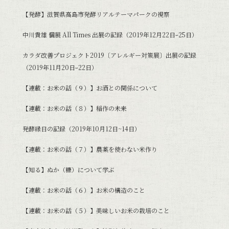
【発酵】滋賀県高島市発酵リアルテーマパークの視察
中川貴雄 個展 All Times 出展の記録（2019年12月22日ｰ25日）
カラダ改善プロジェクト2019〔アレルギー対策展〕出展の記録
（2019年11月20日ｰ22日）
【連載：お米の話（９）】お酒との関係について
【連載：お米の話（８）】稲作の未来
発酵縁日の記録（2019年10月12日~14日）
【連載：お米の話（７）】農薬を使わない米作り
【知る】ぬか（糠）について学ぶ
【連載：お米の話（６）】お米の構造のこと
【連載：お米の話（５）】美味しいお米の栽培のこと