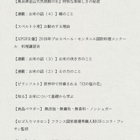
【奥会津金山天然炭酸の水】特別な美味しさの秘密
【連載：お米の話（４）】種のこと
【スペルト小麦】お勧めする理由
【APGF主催】2018年プロスペール・モンタニエ国際料理コンクー
ル 料理講習会
【連載：お米の話（３）】お米の炊き方のこと
【連載：お米の話（２）】土の力のこと
【ピランソルト】世界中で珍重される「幻の塩の花」
【知る】お米について基礎から学ぶ
【食品パウダー】 無添加・無着色・無香料・ノンシュガー
【ロゴ入りマカロン】フランス国家最優秀職人MOFニコラ・ブッ
サン監修