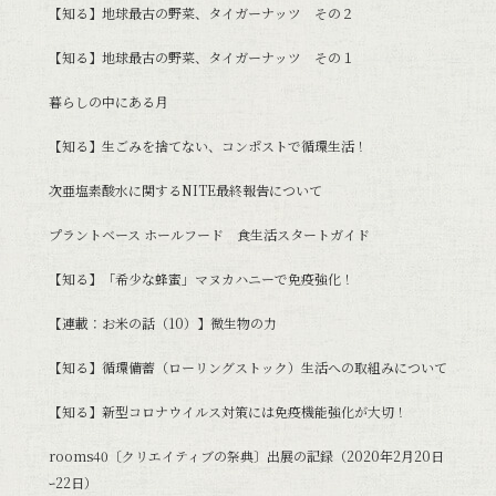
【知る】地球最古の野菜、タイガーナッツ その２
【知る】地球最古の野菜、タイガーナッツ その１
暮らしの中にある月
【知る】生ごみを捨てない、コンポストで循環生活！
次亜塩素酸水に関するNITE最終報告について
プラントベース ホールフード 食生活スタートガイド
【知る】「希少な蜂蜜」マヌカハニーで免疫強化！
【連載：お米の話（10）】微生物の力
【知る】循環備蓄（ローリングストック）生活への取組みについて
【知る】新型コロナウイルス対策には免疫機能強化が大切！
rooms40〔クリエイティブの祭典〕出展の記録（2020年2月20日
ｰ22日）