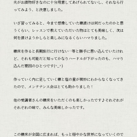
夫がお漬物好きなのに十分用意してあげられてないし、それなら行
ってみよう、と決意しました。
いざ習ってみると、今まで想像していた糠漬けは何だったのかと思
うくらい、レッスンで教えていただいた物はとても美味しく、次は
何を漬けようかしらと楽しみになるくらいハマりました。
糠床を作ると長期旅行に行けない…等と勝手に思い込んでいたけれ
ど、それも可能だと知ってかなりハードルが下がったのも、ハマり
込んだ要因のひとつです(^_^)
作っていく内に足していく糠と塩の量が微妙にわからなくなってき
たので、メンテナンス会はとても助かりました！
他の受講者さんの糠床をいただくのも楽しかったです♪それぞれが
それぞれの味で、みんな美味しかったです。
この糠床が全国に広まれば、もっと穏やかな世界になっていくので