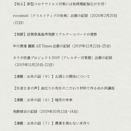
【知る】新型コロナウイルス対策には免疫機能強化が大切！
rooms40〔クリエイティブの祭典〕出展の記録（2020年2月20日
ｰ22日）
【発酵】滋賀県高島市発酵リアルテーマパークの視察
中川貴雄 個展 All Times 出展の記録（2019年12月22日ｰ25日）
カラダ改善プロジェクト2019〔アレルギー対策展〕出展の記録
（2019年11月20日ｰ22日）
【連載：お米の話（９）】お酒との関係について
【生徒さまの声】由比りか先生のこだわり材料で作るぬか床講座
【連載：お米の話（８）】稲作の未来
発酵縁日の記録（2019年10月12日~14日）
【連載：お米の話（７）】農薬を使わない米作り