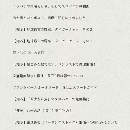
ミツバチの素晴らしさ、そしてスロベニア共和国
ぬか床とコンポスト、循環生活をはじめました！
【知る】地球最古の野菜、タイガーナッツ その２
【知る】地球最古の野菜、タイガーナッツ その１
暮らしの中にある月
【知る】生ごみを捨てない、コンポストで循環生活！
次亜塩素酸水に関するNITE最終報告について
プラントベース ホールフード 食生活スタートガイド
【知る】「希少な蜂蜜」マヌカハニーで免疫強化！
【連載：お米の話（10）】微生物の力
【知る】循環備蓄（ローリングストック）生活への取組みについて