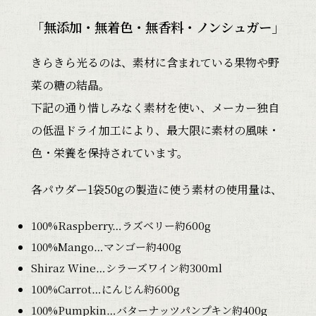
「無添加・無着色・無香料・ノンシュガー」
きらきら光るのは、素材に含まれている果物や野
菜の糖の結晶。
下記の通り惜しみなく素材を使い、メーカー独自
の低温ドライ加工により、最大限に素材の風味・
色・栄養を保持されています。
各パウダー1袋50gの製造に使う素材の使用量は、
100%Raspberry…ラズベリー約600g
100%Mango…マンゴー約400g
Shiraz Wine…シラーズワイン約300ml
100%Carrot…にんじん約600g
100%Pumpkin…バターナッツパンプキン約400g